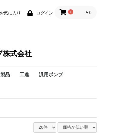
0
￥0
お気に入り
ログイン
プ株式会社
業製品
工進
汎用ポンプ
-フランジ
横
Hz】
Hz】
】
】
ックスバ
ックスバ
ックスバ
プション
装置
・水処理機器
理薬品
装エイコー
YTH-EP
YTH-ES
YTH-CT
YTH-CS
YTH-CI/GCI
1A
1HG
1AVB
TOP-1ME75-10
TOP-1ME75-11
TOP-1ME75-12
TOP-1ME100
TOP-1ME200
4MB-4AM
4AM
4MB-4A
4A
MB-GPL
GPL
継手K
継手W
VCK
VCW
VCX
タクミナ
エレポン化工機(株)
日機装エイコー
IWAKI
伏虎金属業(株)
ヒートレスNPS
加熱再生式NHE
エコパージENP
各種ガス精製装置
露点計・計器類
ろ可装置
各種フィルター
各種フィルター
超純粋装置
計測器、その他
軟水装置
純粋装置
ラボラトリ機器
イオン交換樹脂
除湿装置
純粋・水処理機器
水処理薬品
VWK-038A
VWK-038S
VWK-050A
VWK-050S
VWK-064A
VWK-064S
VWK-076A
VWK-076S
VWK-100A
VWK-100S
038
050
064
076
100
038
050
064
076
100
038
050
064
076
100
スムーズフロー
ポンプ
定量ポンプアク
ケミカルタンク
撹拌機器
PH中和処理装置
計測機器
除菌装置・機器
装置・ユニット
マグネットドラ
ステンレス製ポ
チューブポンプ
小型チューブポ
直動式ダイヤフ
電磁駆動式ポン
プランジャーポ
ベローズポンプ
空気圧駆動式ダ
ケミカルポータ
撹拌機
薬液タンク
計測・制御機器
液面制御機器
中和装置
凝集沈殿処理装
加圧浮上装置
脱水装置
ろ過・吸着装置
高分子凝集剤自
ポンプ回転式
ポンプ/往復式
ポンプ容積式
NRXseries
廃番機種
ラインナップ
L/定量ポンプ
ラジアルベーン
小型ラジアルベ
二軸スクリュー
コンベア一体型
デフォーミング
ブレンディング
ム
ー
ールレスポンプ
スポンプ
ンプ
ラムポンプ
ンプ
装置
ンプ/VBB
クリューポンプ
プ/VQ型
型
型
型
型
型
型
型
E型
型
型
型
型
S型
40/低粘度液用
40/高粘度液用
5/50Hz
5/60Hz
型
20
40
80
140
、200V
60Hz兼用、200V
、200V
60Hz兼用、200V
、200V
60Hz兼用、200V
、200V
60Hz兼用、200V
、200V
60Hz兼用、200V