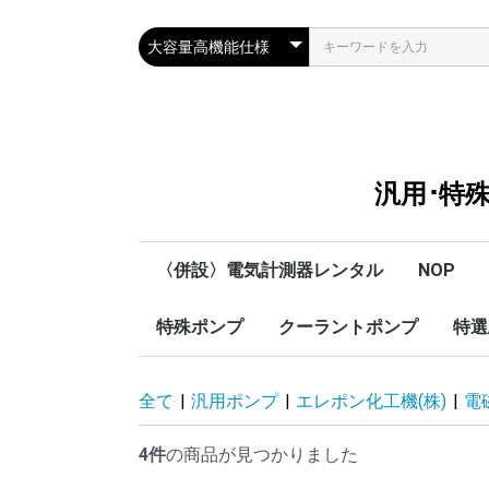
汎用･特
〈併設〉電気計測器レンタル
NOP
SOUKOU
特殊ポンプ
クーラントポンプ
P
R
S
T
W
V
O
M
L
K
I
H
G
F
E
D
C
B
数字
A
用途別
NOP/小
NOP/小
NOP/小
NOP/小容
NOP/小
NOP/中
NOP/大
特選
オリオン機械㈱
兵神装備(株)
（株）丸山製作所
テラル
グルンドフォス
川本ポンプ/50Hz
川本ポンプ/60Hz
高真空ドライ
FCポンプ
丸山砲金ポン
ステンレスポ
ソレ
全て
|
汎用ポンプ
|
エレポン化工機(株)
|
電
ズ
4件
の商品が見つかりました