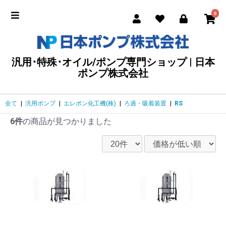
0
汎用･特殊･オイル/ポンプ専門ショップ | 日本
ポンプ株式会社
全て
|
汎用ポンプ
|
エレポン化工機(株)
|
ろ過・吸着装置
|
RS
6件
の商品が見つかりました