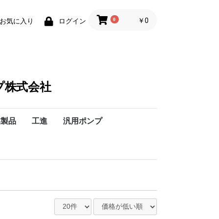
0
￥0
お気に入り
ログイン
プ株式会社
業製品
工進
汎用ポンプ
-フランジ
横
Hz】
Hz】
】
】
ックスバ
ックスバ
ックスバ
プション
装置
・水処理機器
理薬品
装エイコー
YTH-EP
YTH-ES
YTH-CT
YTH-CS
YTH-CI/GCI
1A
1HG
1AVB
TOP-1ME75-10
TOP-1ME75-11
TOP-1ME75-12
TOP-1ME100
TOP-1ME200
4MB-4AM
4AM
4MB-4A
4A
MB-GPL
GPL
継手K
継手W
VCK
VCW
VCX
タクミナ
エレポン化工機(株)
日機装エイコー
IWAKI
伏虎金属業(株)
ヒートレスNPS
加熱再生式NHE
エコパージENP
各種ガス精製装置
露点計・計器類
ろ可装置
各種フィルター
各種フィルター
超純粋装置
計測器、その他
軟水装置
純粋装置
ラボラトリ機器
イオン交換樹脂
除湿装置
純粋・水処理機器
水処理薬品
VWK-038A
VWK-038S
VWK-050A
VWK-050S
VWK-064A
VWK-064S
VWK-076A
VWK-076S
VWK-100A
VWK-100S
038
050
064
076
100
038
050
064
076
100
038
050
064
076
100
スムーズフロー
ポンプ
定量ポンプアク
ケミカルタンク
撹拌機器
PH中和処理装置
計測機器
除菌装置・機器
装置・ユニット
マグネットドラ
ステンレス製ポ
チューブポンプ
小型チューブポ
直動式ダイヤフ
電磁駆動式ポン
プランジャーポ
ベローズポンプ
空気圧駆動式ダ
ケミカルポータ
撹拌機
薬液タンク
計測・制御機器
液面制御機器
中和装置
凝集沈殿処理装
加圧浮上装置
脱水装置
ろ過・吸着装置
高分子凝集剤自
ポンプ回転式
ポンプ/往復式
ポンプ容積式
NRXseries
廃番機種
ラインナップ
L/定量ポンプ
ラジアルベーン
小型ラジアルベ
二軸スクリュー
コンベア一体型
デフォーミング
ブレンディング
ム
ー
ールレスポンプ
スポンプ
ンプ
ラムポンプ
ンプ
装置
ンプ/VBB
クリューポンプ
プ/VQ型
型
型
型
型
型
型
型
E型
型
型
型
型
S型
40/低粘度液用
40/高粘度液用
5/50Hz
5/60Hz
型
20
40
80
140
、200V
60Hz兼用、200V
、200V
60Hz兼用、200V
、200V
60Hz兼用、200V
、200V
60Hz兼用、200V
、200V
60Hz兼用、200V