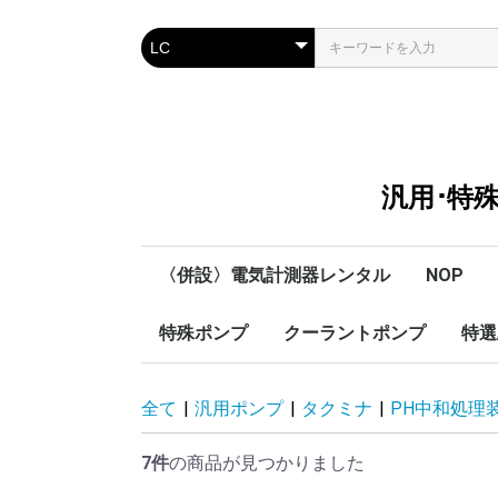
汎用･特
〈併設〉電気計測器レンタル
NOP
SOUKOU
特殊ポンプ
クーラントポンプ
P
R
S
T
W
V
O
M
L
K
I
H
G
F
E
D
C
B
数字
A
用途別
NOP/小
NOP/小
NOP/小
NOP/小容
NOP/小
NOP/中
NOP/大
特選
オリオン機械㈱
兵神装備(株)
（株）丸山製作所
テラル
グルンドフォス
川本ポンプ/50Hz
川本ポンプ/60Hz
高真空ドライ
FCポンプ
丸山砲金ポン
ステンレスポ
ソレ
全て
|
汎用ポンプ
|
タクミナ
|
PH中和処理
ズ
7件
の商品が見つかりました