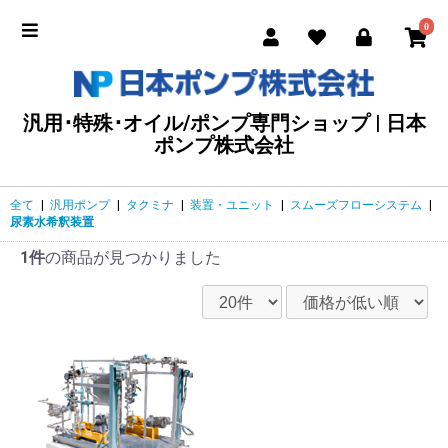
0
汎用･特殊･オイル/ポンプ専門ショップ | 日本
ポンプ株式会社
全て
|
汎用ポンプ
|
タクミナ
|
装置・ユニット
|
スムーズフローシステム
|
尿素水希釈装置
1件
の商品が見つかりました