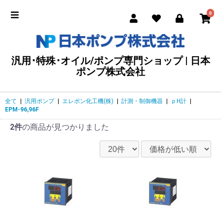
0
汎用･特殊･オイル/ポンプ専門ショップ | 日本
ポンプ株式会社
全て
|
汎用ポンプ
|
エレポン化工機(株)
|
計測・制御機器
|
ｐH計
|
EPM-96,96F
2件
の商品が見つかりました