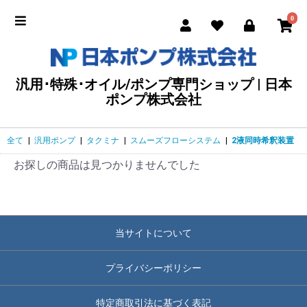
0
汎用･特殊･オイル/ポンプ専門ショップ | 日本
ポンプ株式会社
全て
|
汎用ポンプ
|
タクミナ
|
スムーズフローシステム
|
2液同時希釈装置
お探しの商品は見つかりませんでした
当サイトについて
プライバシーポリシー
特定商取引法に基づく表記